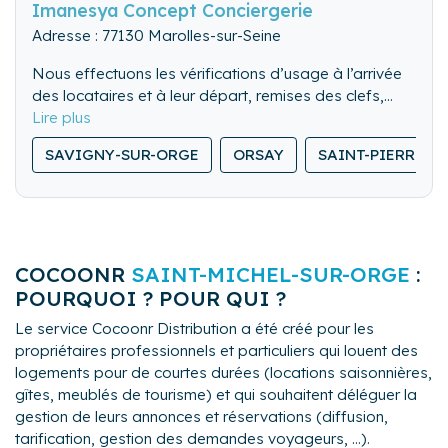
Imanesya Concept Conciergerie
Adresse : 77130 Marolles-sur-Seine
Nous effectuons les vérifications d’usage à l’arrivée
des locataires et à leur départ, remises des clefs,
visite des lieux. Nous pouvons également gérer les
Nous nettoyons de fond en comble l’ensemble du
locations de dernière minute.
SAVIGNY-SUR-ORGE
ORSAY
SAINT-PIERRE-D
logement.
Nous lavons, repassons et rangeons le linge de
maison.
COCOONR
SAINT-MICHEL-SUR-ORGE
:
POURQUOI ? POUR QUI ?
Le service Cocoonr Distribution a été créé pour les
propriétaires professionnels et particuliers qui louent des
logements pour de courtes durées (locations saisonnières,
gîtes, meublés de tourisme) et qui souhaitent déléguer la
gestion de leurs annonces et réservations (diffusion,
tarification, gestion des demandes voyageurs, ...).