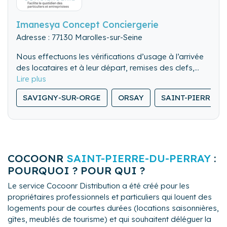
Imanesya Concept Conciergerie
Adresse : 77130 Marolles-sur-Seine
Nous effectuons les vérifications d’usage à l’arrivée
des locataires et à leur départ, remises des clefs,
visite des lieux. Nous pouvons également gérer les
Nous nettoyons de fond en comble l’ensemble du
locations de dernière minute.
SAVIGNY-SUR-ORGE
ORSAY
SAINT-PIERRE-D
logement.
Nous lavons, repassons et rangeons le linge de
maison.
COCOONR
SAINT-PIERRE-DU-PERRAY
:
POURQUOI ? POUR QUI ?
Le service Cocoonr Distribution a été créé pour les
propriétaires professionnels et particuliers qui louent des
logements pour de courtes durées (locations saisonnières,
gîtes, meublés de tourisme) et qui souhaitent déléguer la