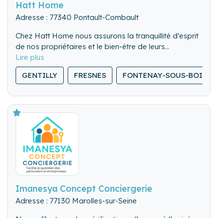
Hatt Home
Adresse : 77340 Pontault-Combault
Chez Hatt Home nous assurons la tranquillité d'esprit
de nos propriétaires et le bien-être de leurs
locataires, en offrant un service sur mesure et de
qualité, pour l'entretien et l'intendance de leur
GENTILLY
FRESNES
FONTENAY-SOUS-BOIS
résidence secondaire.
Imanesya Concept Conciergerie
Adresse : 77130 Marolles-sur-Seine