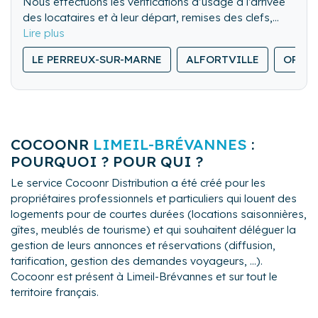
Nous effectuons les vérifications d’usage à l’arrivée
des locataires et à leur départ, remises des clefs,
visite des lieux. Nous pouvons également gérer les
Nous nettoyons de fond en comble l’ensemble du
locations de dernière minute.
LE PERREUX-SUR-MARNE
ALFORTVILLE
ORLY
logement.
Nous lavons, repassons et rangeons le linge de
maison.
COCOONR
LIMEIL-BRÉVANNES
:
POURQUOI ? POUR QUI ?
Le service Cocoonr Distribution a été créé pour les
propriétaires professionnels et particuliers qui louent des
logements pour de courtes durées (locations saisonnières,
gîtes, meublés de tourisme) et qui souhaitent déléguer la
gestion de leurs annonces et réservations (diffusion,
tarification, gestion des demandes voyageurs, ...).
Cocoonr est présent à Limeil-Brévannes et sur tout le
territoire français.