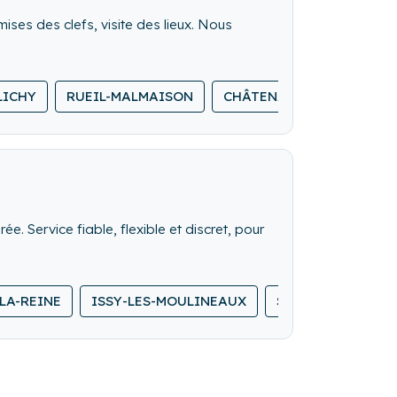
mises des clefs, visite des lieux. Nous
LICHY
RUEIL-MALMAISON
CHÂTENAY-MALABRY
e. Service fiable, flexible et discret, pour
LA-REINE
ISSY-LES-MOULINEAUX
SÈVRES
MEUD