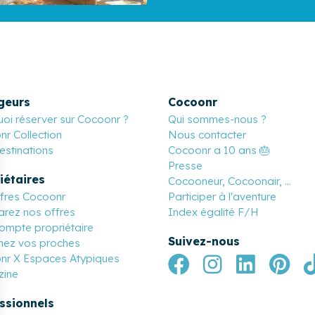
geurs
Cocoonr
oi réserver sur Cocoonr ?
Qui sommes-nous ?
r Collection
Nous contacter
stinations
Cocoonr a 10 ans 🎂
Presse
iétaires
Cocooneur, Cocoonair, ...
ffres Cocoonr
Participer à l'aventure
rez nos offres
Index égalité F/H
ompte propriétaire
Suivez-nous
nez vos proches
nr X Espaces Atypiques
ine
ssionnels