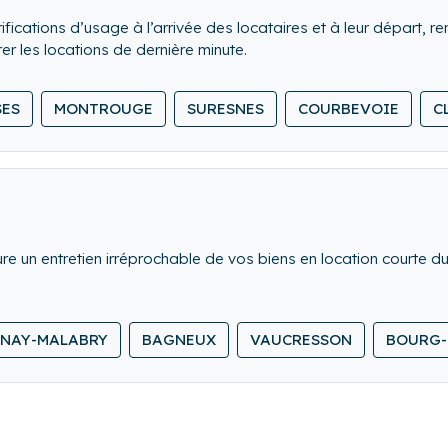
fications d’usage à l’arrivée des locataires et à leur départ, re
 les locations de dernière minute.
d en comble l’ensemble du logement.
SES
MONTROUGE
SURESNES
COURBEVOIE
C
 et rangeons le linge de maison.
e un entretien irréprochable de vos biens en location courte duré
NAY-MALABRY
BAGNEUX
VAUCRESSON
BOURG-