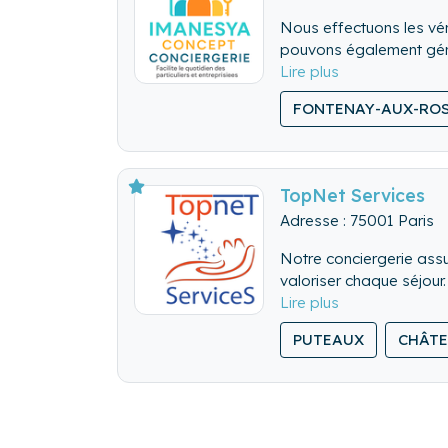
Nous effectuons les véri
pouvons également gérer
Nous nettoyons de fon
FONTENAY-AUX-RO
Nous lavons, repassons
TopNet Services
Adresse : 75001 Paris
Notre conciergerie assur
valoriser chaque séjour.
PUTEAUX
CHÂTE