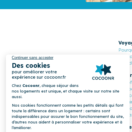
Voya
Pourqu
Cocoon
Nos de
Propr
Les o
Compa
Mon c
Parrai
COCOONR
Cocoo
Magaz
Profe