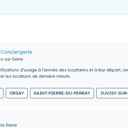
Conciergerie
es-sur-Seine
fications d’usage à l’arrivée des locataires et à leur départ, re
 les locations de dernière minute.
d en comble l’ensemble du logement.
ORSAY
SAINT-PIERRE-DU-PERRAY
JUVISY-SUR
 et rangeons le linge de maison.
la-Reine