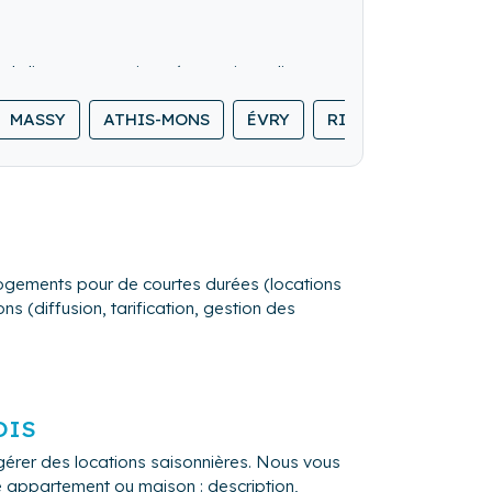
 du linge en pressing, réservations divers
he-cheveux etc.).
MASSY
ATHIS-MONS
ÉVRY
RIS-ORANGIS
P
s logements pour de courtes durées (locations
s (diffusion, tarification, gestion des
OIS
gérer des locations saisonnières. Nous vous
re appartement ou maison : description,