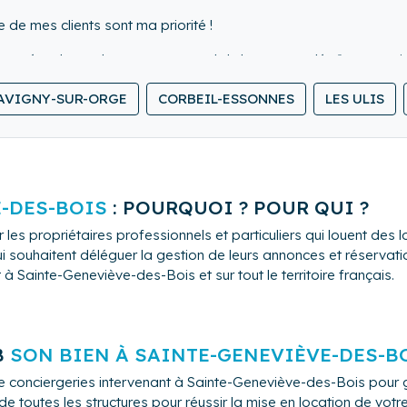
e de mes clients sont ma priorité !
oposés tels que le nettoyage total du logement, dépôt et retrait
location de matériel a la demande (lit bébé, fer à repasser, sèc
AVIGNY-SUR-ORGE
CORBEIL-ESSONNES
LES ULIS
-DES-BOIS
: POURQUOI ? POUR QUI ?
 les propriétaires professionnels et particuliers qui louent de
i souhaitent déléguer la gestion de leurs annonces et réservation
 Sainte-Geneviève-des-Bois et sur tout le territoire français.
B
SON BIEN À SAINTE-GENEVIÈVE-DES-B
e conciergeries intervenant à Sainte-Geneviève-des-Bois pour 
 toutes les structures pour réussir la mise en location de vot