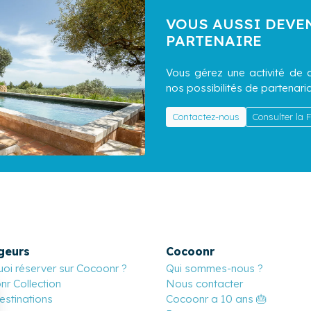
VOUS AUSSI DEVE
PARTENAIRE
Vous gérez une activité de c
nos possibilités de partenaria
Contactez-nous
Consulter la
geurs
Cocoonr
oi réserver sur Cocoonr ?
Qui sommes-nous ?
r Collection
Nous contacter
stinations
Cocoonr a 10 ans 🎂