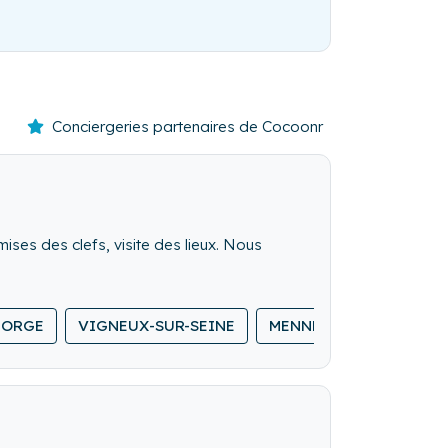
Conciergeries partenaires de Cocoonr
mises des clefs, visite des lieux. Nous
-ORGE
VIGNEUX-SUR-SEINE
MENNECY
SAINT-M