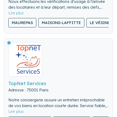
Nous effectuons les vérifications d’usage à l’arrivée
des locataires et à leur départ, remises des clefs,
visite des lieux. Nous pouvons également gérer les
Nous nettoyons de fond en comble l’ensemble du
locations de dernière minute.
MAUREPAS
MAISONS-LAFFITTE
LE VÉSINET
logement.
Nous lavons, repassons et rangeons le linge de
maison.
TopNet Services
Adresse : 75001 Paris
Notre conciergerie assure un entretien irréprochable
de vos biens en location courte durée. Service fiable,
flexible et discret, pour valoriser chaque séjour.