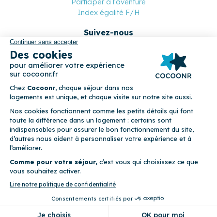
Participer à l'aventure
Index égalité F/H
Suivez-nous
Paiement sécurisé
© 2026 Cocoonr –
Mentions légales
–
Conditions générales de
location
–
CGU
–
Politique de confidentialité
–
Politique de
cookies
Cocoonr est conçu et développé à Rennes 🇫🇷