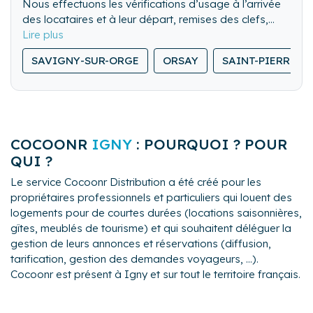
Nous effectuons les vérifications d’usage à l’arrivée
des locataires et à leur départ, remises des clefs,
visite des lieux. Nous pouvons également gérer les
Nous nettoyons de fond en comble l’ensemble du
locations de dernière minute.
SAVIGNY-SUR-ORGE
ORSAY
SAINT-PIERRE-D
logement.
Nous lavons, repassons et rangeons le linge de
maison.
COCOONR
IGNY
: POURQUOI ? POUR
QUI ?
Le service Cocoonr Distribution a été créé pour les
propriétaires professionnels et particuliers qui louent des
logements pour de courtes durées (locations saisonnières,
gîtes, meublés de tourisme) et qui souhaitent déléguer la
gestion de leurs annonces et réservations (diffusion,
tarification, gestion des demandes voyageurs, ...).
Cocoonr est présent à Igny et sur tout le territoire français.