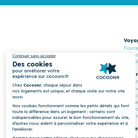
Voya
Pourqu
Cocoon
Nos de
Propr
Les o
Compa
Mon c
Parrai
COCOONR
Cocoo
Magaz
Profe
Notre 