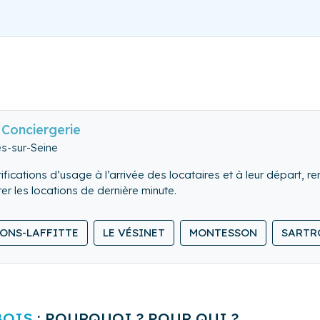
Conciergerie
es-sur-Seine
fications d’usage à l’arrivée des locataires et à leur départ, re
 les locations de dernière minute.
d en comble l’ensemble du logement.
ONS-LAFFITTE
LE VÉSINET
MONTESSON
SARTR
 et rangeons le linge de maison.
BOIS
: POURQUOI ? POUR QUI ?