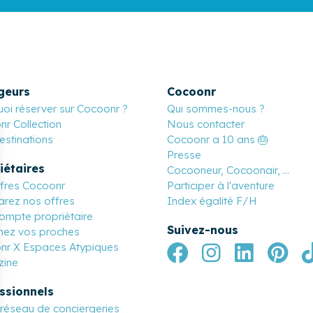
geurs
Cocoonr
oi réserver sur Cocoonr ?
Qui sommes-nous ?
r Collection
Nous contacter
stinations
Cocoonr a 10 ans 🎂
Presse
iétaires
Cocooneur, Cocoonair, ...
ffres Cocoonr
Participer à l'aventure
rez nos offres
Index égalité F/H
ompte propriétaire
Suivez-nous
nez vos proches
nr X Espaces Atypiques
ine
ssionnels
réseau de conciergeries