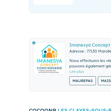
Imanesya Concept 
Adresse : 77130 Maroll
Nous effectuons les véri
pouvons également gérer
Nous nettoyons de fon
MAUREPAS
MAIS
Nous lavons, repassons
COCOONR
LES CLAYES-SOUS-