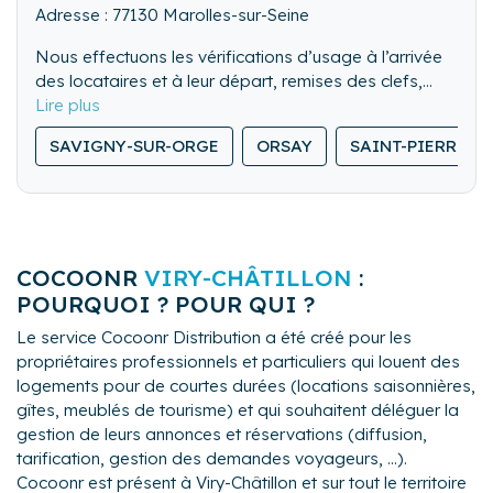
Adresse : 77130 Marolles-sur-Seine
Nous effectuons les vérifications d’usage à l’arrivée
des locataires et à leur départ, remises des clefs,
visite des lieux. Nous pouvons également gérer les
Nous nettoyons de fond en comble l’ensemble du
locations de dernière minute.
SAVIGNY-SUR-ORGE
ORSAY
SAINT-PIERRE-D
logement.
Nous lavons, repassons et rangeons le linge de
maison.
COCOONR
VIRY-CHÂTILLON
:
POURQUOI ? POUR QUI ?
Le service Cocoonr Distribution a été créé pour les
propriétaires professionnels et particuliers qui louent des
logements pour de courtes durées (locations saisonnières,
gîtes, meublés de tourisme) et qui souhaitent déléguer la
gestion de leurs annonces et réservations (diffusion,
tarification, gestion des demandes voyageurs, ...).
Cocoonr est présent à Viry-Châtillon et sur tout le territoire