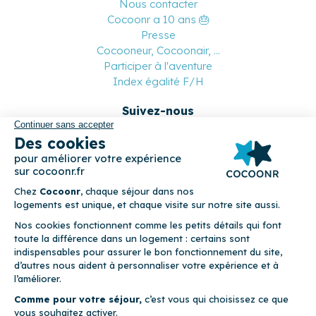
Nous contacter
Cocoonr a 10 ans 🎂
Presse
Cocooneur, Cocoonair, ...
Participer à l'aventure
Index égalité F/H
Suivez-nous
Paiement sécurisé
© 2026 Cocoonr –
Mentions légales
–
Conditions générales de
location
–
CGU
–
Politique de confidentialité
–
Politique de
cookies