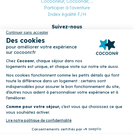
Cocooneur, Cocoonair, ...
Participer à l'aventure
Index égalité F/H
Suivez-nous
Paiement sécurisé
© 2026 Cocoonr –
Mentions légales
–
Conditions générales de
location
–
CGU
–
Politique de confidentialité
–
Politique de
cookies
Cocoonr est conçu et développé à Rennes 🇫🇷