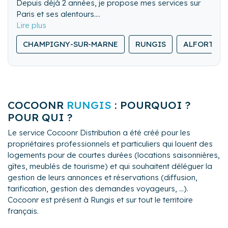
Depuis déjà 2 années, je propose mes services sur
Paris et ses alentours.
J'ai donc une équipe qualifiée qui a l'habitude de
travailler dans ce genre de logement, nous apportons
CHAMPIGNY-SUR-MARNE
RUNGIS
ALFORTVIL
notre lingerie et quelques Goodies pour le confort du
guest et respectons l'environnement du client.
COCOONR
RUNGIS
: POURQUOI ?
POUR QUI ?
Le service Cocoonr Distribution a été créé pour les
propriétaires professionnels et particuliers qui louent des
logements pour de courtes durées (locations saisonnières,
gîtes, meublés de tourisme) et qui souhaitent déléguer la
gestion de leurs annonces et réservations (diffusion,
tarification, gestion des demandes voyageurs, ...).
Cocoonr est présent à Rungis et sur tout le territoire
français.